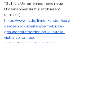
“Gut fürs Unternehmen: eine neue 
Unternehmenskultur etablieren.” 
(22.04.22)
https://www.tk.de/firmenkunden/servi
ce/gesund-arbeiten/betriebliche-
gesundheitsfoerderung/kulturelle-
vielfalt/eine-neue-
unternehmenskultur-etablieren-
2035660
Letzter Zugriff: 20.07.22
**Hunt et al., 2015, Diversity Matters. 
McKinsey&Company.
https://www.mckinsey.com/~/media/m
ckinsey/business%20functions/peopl
e%20and%20organizational%20perfo
rmance/our%20insights/why%20diver
sity%20matters/diversity%20matters.
pdf