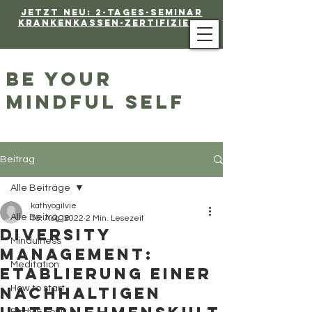
Jetzt neu: 2-Tages-Seminar
Krankenkassen-Zertifiziert
be your
mindful self
Beitrag
Alle Beiträge
kathyogilvie
Alle Beiträge
16. Aug. 2022
2 Min. Lesezeit
Diversity
Mindulness
Management:
Meditation
Etablierung einer
nachhaltigen
How to start