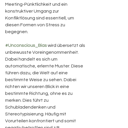
Meeting-Pünktlichkeit und ein 
konstruktiver Umgang zur 
Konfliktlösung sind essentiell, um 
diesen Formen von Stress zu 
begegnen.
#Unconscious_Bias
wird übersetzt als 
unbewusste Voreingenommenheit. 
Dabei handelt es sich um 
automatische, erlernte Muster. Diese 
führen dazu, die Welt auf eine 
bestimmte Weise zu sehen. Dabei 
richten wir unseren Blick in eine 
bestimmte Richtung, ohne es zu 
merken. Dies führt zu 
Schubladendenken und 
Stereotypisierung. Häufig mit 
Vorurteilen konfrontiert und somit 
negativ betroffen sind z.B. 