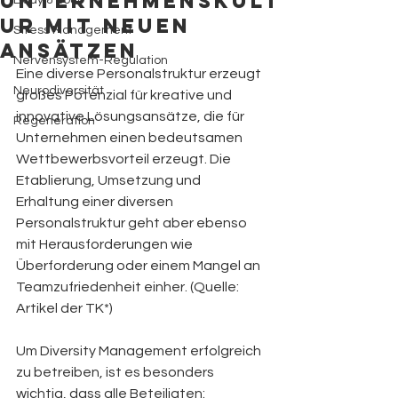
Unternehmenskult
Body & Soul
ur mit neuen
Stress Management
Ansätzen
Nervensystem-Regulation
Eine diverse Personalstruktur erzeugt 
Neurodiversität
großes Potenzial für kreative und 
innovative Lösungsansätze, die für 
Regeneration
Unternehmen einen bedeutsamen 
Wettbewerbsvorteil erzeugt. Die 
Etablierung, Umsetzung und 
Erhaltung einer diversen 
Personalstruktur geht aber ebenso 
mit Herausforderungen wie 
Überforderung oder einem Mangel an 
Teamzufriedenheit einher. (Quelle: 
Artikel der TK*)
Um Diversity Management erfolgreich 
zu betreiben, ist es besonders 
wichtig, dass alle Beteiligten: