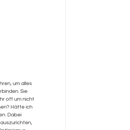
hren, um alles 
binden. Sie 
hr oft um nicht 
en? Hätte ich 
len. Dabei 
 auszurichten, 