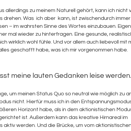
s allerdings zu meinem Naturell gehört, kann ich nicht 
ks drehen. Was  ich aber  kann, ist zwischendurch imme
sen – im wahrsten Sinne des Wortes einzubauen. Eigen
er mal wieder zu hinterfragen. Eine gesunde, realistisc
ich wirklich wohl fühle. Und vor allem auch liebevoll mit m
t alles geschafft habe, was ich mir vorgenommen habe.
ässt meine lauten Gedanken leise werden
e, um meinen Status Quo so neutral wie möglich zu anal
odus nicht. Hierfür muss ich in den Entspannungsmodus 
rößeren Horizont habe, als in dem aktionistischen Modus
sgerichtet ist. Außerdem kann das kreative Hirnareal im 
ktiv werden. Und die Brücke, um vom aktionistischen