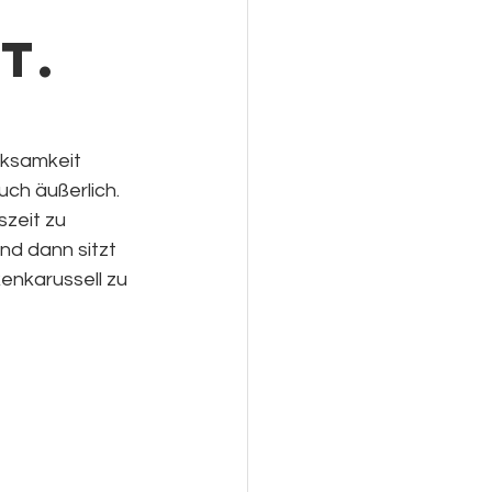
t.
rksamkeit 
ch äußerlich. 
zeit zu 
d dann sitzt 
enkarussell zu 