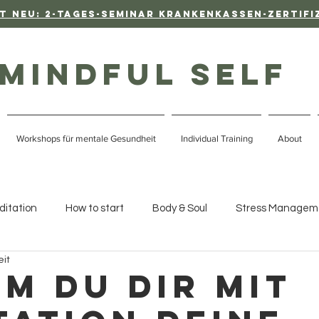
t neu: 2-Tages-Seminar Krankenkassen-Zertifi
 mindful self
Workshops für mentale Gesundheit
Individual Training
About
ditation
How to start
Body & Soul
Stress Managem
eit
eurodiversität
m du dir mit