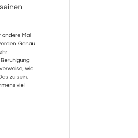
 seinen 
r andere Mal 
 werden. Genau 
ehr 
 Beruhigung 
verweise, wie 
os zu sein, 
mmens viel 