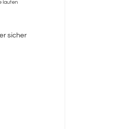
e lauten 
er sicher 