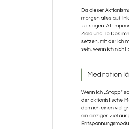
Da dieser Aktionismu
morgen alles auf lin
zu  sagen. Atempau
Ziele und To Dos imm
setzen, mit der ich m
sein, wenn ich nich
Meditation l
Wenn ich „Stopp“ sag
der aktionistische M
dem ich einen viel g
ein einziges Ziel au
Entspannungsmodus a