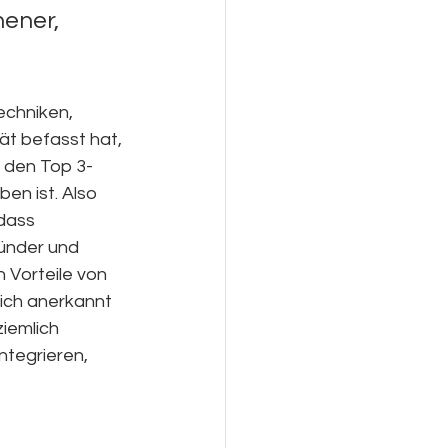
ener, 
echniken, 
ät befasst hat, 
r den Top 3-
en ist. Also 
dass 
ünder und 
 Vorteile von 
ich anerkannt 
iemlich 
ntegrieren, 