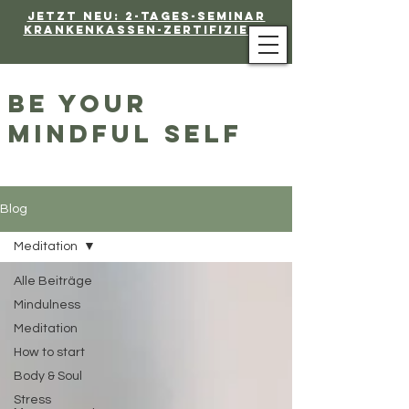
Jetzt neu: 2-Tages-Seminar
Krankenkassen-Zertifiziert
be your
mindful self
Blog
Meditation
Alle Beiträge
Mindulness
Meditation
How to start
Body & Soul
Stress